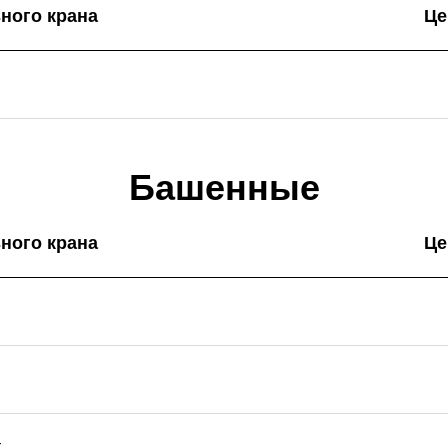
ного крана
Це
Скачать сертификат
качества
Башенные
ного крана
Це
.