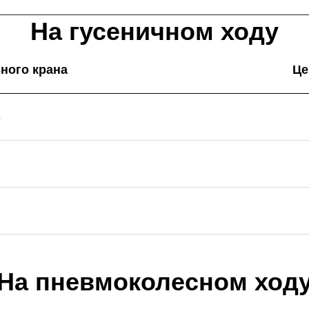
На гусеничном ходу
ного крана
Це
3
На пневмоколесном ход