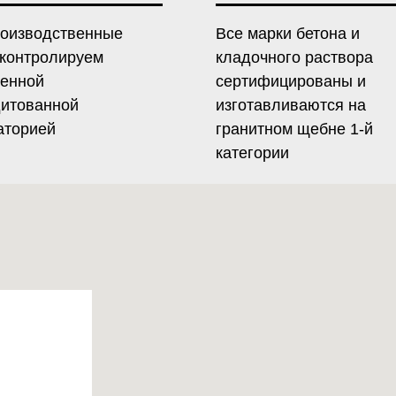
роизводственные
Все марки бетона и
 контролируем
кладочного раствора
венной
сертифицированы и
дитованной
изготавливаются на
аторией
гранитном щебне 1-й
категории