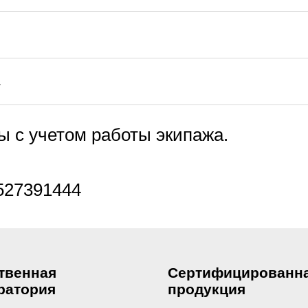
.
ы с учетом работы экипажа.
527391444
твенная
Сертифицированн
ратория
продукция