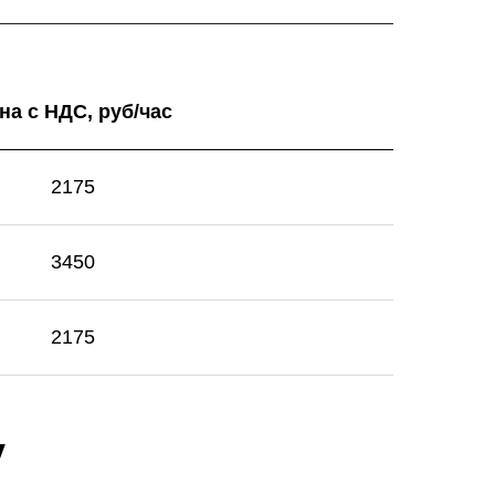
на с НДС, руб/час
2175
3450
2175
у